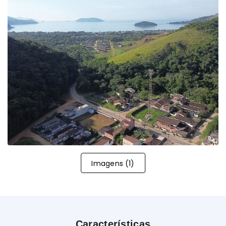
Imagens
(
1
)
Características