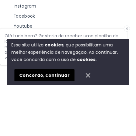
Instagram
Facebook
Youtube
Olá tudo bem? Gostaria de receber uma planilha de
TikTok
lançamentos com TODOS os principais lançamentos
Esse site utiliza
cookies
, que possibilitam uma
na planta, do seu interesse? Me chama aqui! Vou te
melhor experiência de navegação.
Ao continuar,
apresentar o mercado imobiliário como você nunca
viu!
você concorda com o uso de
cookies
.
© Copyright 2026 - Alexandre Aprígio Imóveis - Todos
os direitos reservados
1
Concordo, continuar
SITE PARA IMOBILIARIA
Início
Histórico
Favoritos