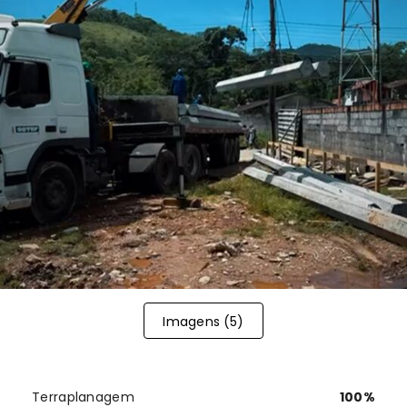
Imagens (
5
)
Terraplanagem
100
%