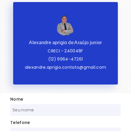
Alexandre aprigio de Araújo junior
CRECI -
240048F
(12) 9964-47261
alexandre.aprigio.contato@gmail.com
Nome
Telefone