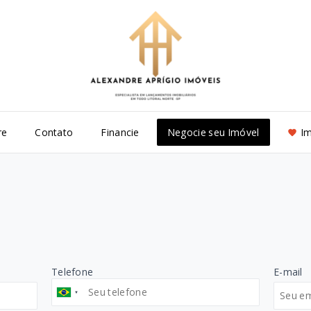
re
Contato
Financie
Negocie seu Imóvel
Im
Telefone
E-mail