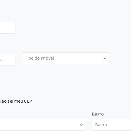
r
Tipo do imóvel
al
Não sei meu CEP
Bairro
Bairro