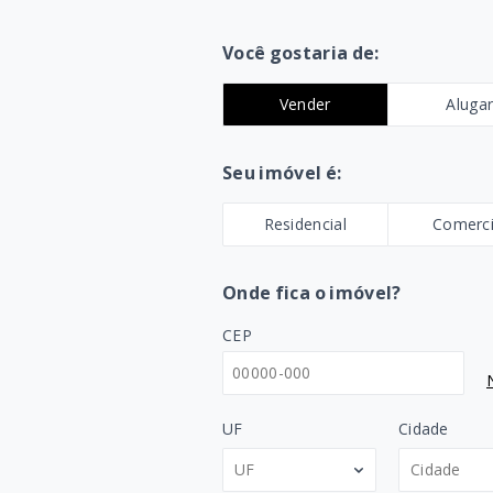
Você gostaria de:
Vender
Aluga
Seu imóvel é:
Residencial
Comerci
Onde fica o imóvel?
CEP
UF
Cidade
UF
Cidade