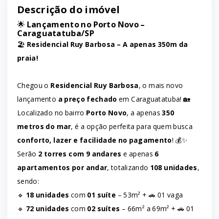
Descrição do imóvel
🌟
Lançamento no Porto Novo –
Caraguatatuba/SP
🏖️
Residencial Ruy Barbosa – A apenas 350m da
praia!
Chegou o
Residencial Ruy Barbosa
, o mais novo
lançamento
a preço fechado
em Caraguatatuba! 🏡
Localizado no bairro
Porto Novo
, a apenas
350
metros do mar
, é a opção perfeita para quem busca
conforto, lazer e facilidade no pagamento
! 💰✨
Serão
2 torres com 9 andares
e apenas
6
apartamentos por andar
, totalizando
108 unidades
,
sendo:
🔹
18 unidades
com
01 suíte
– 53m² + 🚗 01 vaga
🔹
72 unidades
com
02 suítes
– 66m² a 69m² + 🚗 01