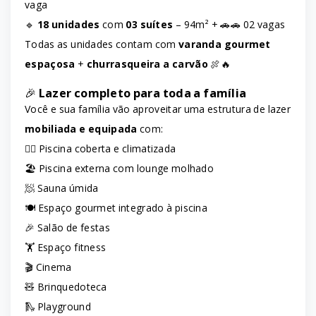
vaga
🔹
18 unidades
com
03 suítes
– 94m² + 🚗🚗 02 vagas
Todas as unidades contam com
varanda gourmet
espaçosa
+
churrasqueira a carvão
🍖🔥
🎉
Lazer completo para toda a família
Você e sua família vão aproveitar uma estrutura de lazer
mobiliada e equipada
com:
🏊‍♀️ Piscina coberta e climatizada
🏖️ Piscina externa com lounge molhado
🧖 Sauna úmida
🍽️ Espaço gourmet integrado à piscina
🎉 Salão de festas
🏋️ Espaço fitness
🎬 Cinema
🧸 Brinquedoteca
🛝 Playground