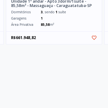
Unidade 1º andar - Apto 3dorm/1suíte -
85,58m² - Massaguaçu - Caraguatatuba-SP
Dormitórios
3
, sendo
1
suíte
Garagens
1
Área Privativa
85,58
m²
R$661.948,82