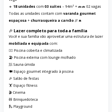
🔹
18 unidades
com
03 suítes
– 94m² + 🚗🚗 02 vagas
Todas as unidades contam com
varanda gourmet
espaçosa
+
churrasqueira a carvão
🍖🔥
🎉
Lazer completo para toda a família
Você e sua família vão aproveitar uma estrutura de lazer
mobiliada e equipada
com:
🏊‍♀️ Piscina coberta e climatizada
🏖️ Piscina externa com lounge molhado
🧖 Sauna úmida
🍽️ Espaço gourmet integrado à piscina
🎉 Salão de festas
🏋️ Espaço fitness
🎬 Cinema
🧸 Brinquedoteca
🛝 Playground