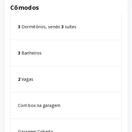
Cômodos
3
Dormitórios, sendo
3
suítes
3
Banheiros
2
Vagas
Com box na garagem
Garagem Coberta