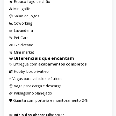
🔥 Espaço fogo de chão
⛳ Mini golfe
🎲 Salão de jogos
💻 Coworking
🧺 Lavanderia
🐾 Pet Care
🚲 Bicicletário
🛒 Mini market
💎
Diferenciais que encantam
✨ Entregue com
acabamentos completos
🔐 Hobby-box privativo
⚡ Vagas para veículos elétricos
📦 Vaga para carga e descarga
🌿 Paisagismo planejado
🛡️ Guarita com portaria e monitoramento 24h
📅
Início das obras:
Julho/2025