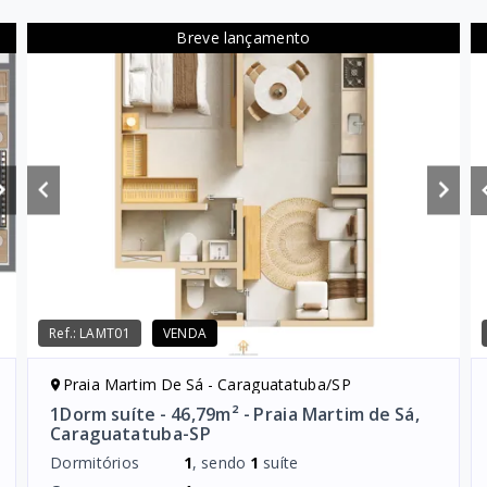
Breve lançamento
Ref.:
LAMT01
VENDA
Praia Martim De Sá - Caraguatatuba/SP
1Dorm suíte - 46,79m² - Praia Martim de Sá,
Caraguatatuba-SP
Dormitórios
1
, sendo
1
suíte