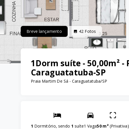
Breve lançamento
42
Fotos
1Dorm suíte - 50,00m² - 
Caraguatatuba-SP
Praia Martim De Sá - Caraguatatuba/SP
1
Dormitório, sendo
1
suíte
1 Vaga
50 m²
(
Privativa
)