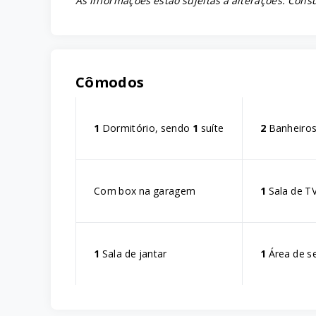
As informações estão sujeitas a alterações. Consu
Cômodos
1
Dormitório, sendo
1
suíte
2
Banheiro
Com box na garagem
1
Sala de T
1
Sala de jantar
1
Área de s