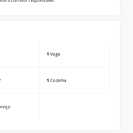
lte o corretor responsável.
s
1
Vaga
V
1
Cozinha
erviço