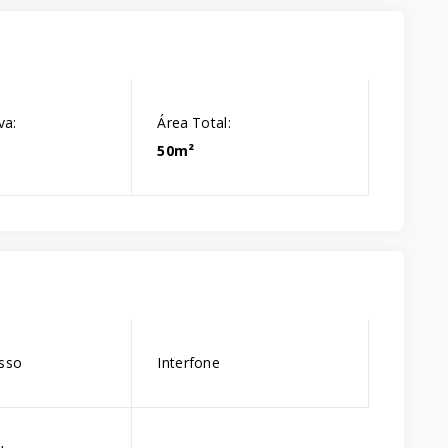
va:
Área Total:
50m²
esso
Interfone