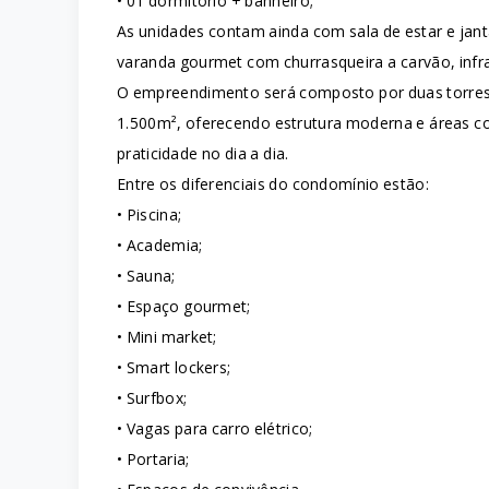
• 01 dormitório + banheiro;
As unidades contam ainda com sala de estar e janta
varanda gourmet com churrasqueira a carvão, infr
O empreendimento será composto por duas torre
1.500m², oferecendo estrutura moderna e áreas co
praticidade no dia a dia.
Entre os diferenciais do condomínio estão:
• Piscina;
• Academia;
• Sauna;
• Espaço gourmet;
• Mini market;
• Smart lockers;
• Surfbox;
• Vagas para carro elétrico;
• Portaria;