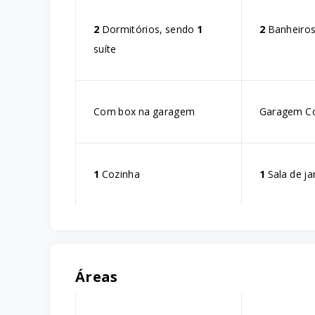
2
Dormitórios, sendo
1
2
Banheiro
suíte
Com box na garagem
Garagem C
1
Cozinha
1
Sala de ja
Áreas