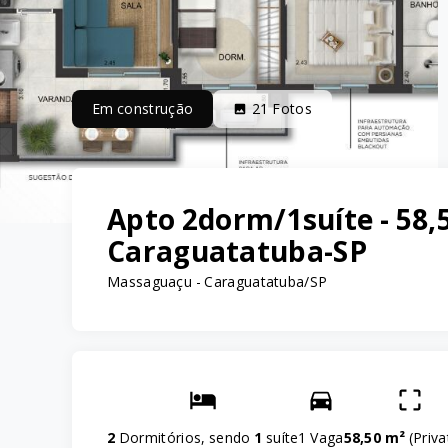
Em construção
21
Fotos
Apto 2dorm/1suíte - 58,
Caraguatatuba-SP
Massaguaçu - Caraguatatuba/SP
2
Dormitórios, sendo
1
suíte
1 Vaga
58,50 m²
(
Priva