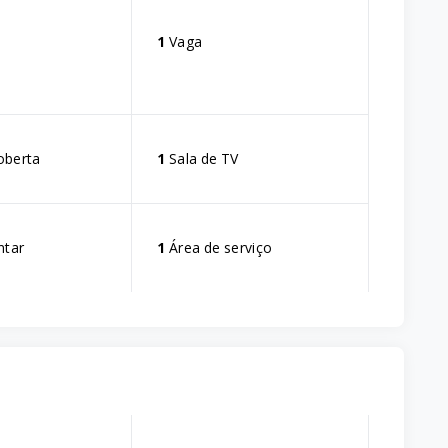
s
1
Vaga
oberta
1
Sala de TV
ntar
1
Área de serviço