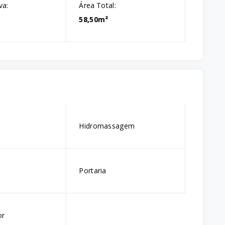
va:
Área Total:
58,50m²
Hidromassagem
Portaria
or