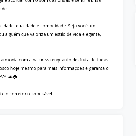
ine acordar com o som das ondas e sentir a brisa
ade.
cidade, qualidade e comodidade. Seja você um
u alguém que valoriza um estilo de vida elegante,
 harmonia com a natureza enquanto desfruta de todas
nosco hoje mesmo para mais informações e garanta o
YVY. 🌊🏠
te o corretor responsável.