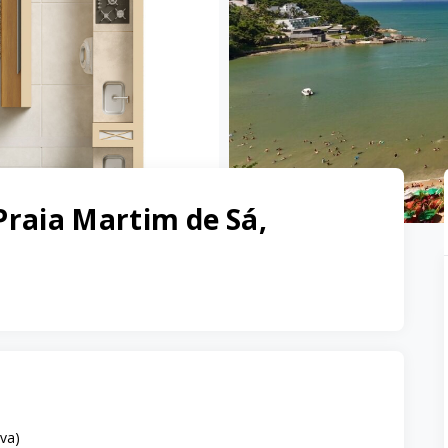
Praia Martim de Sá,
iva
)