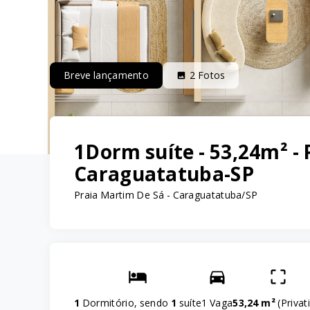
Breve lançamento
2
Fotos
1Dorm suíte - 53,24m² - 
Caraguatatuba-SP
Praia Martim De Sá - Caraguatatuba/SP
1
Dormitório, sendo
1
suíte
1 Vaga
53,24 m²
(
Privat