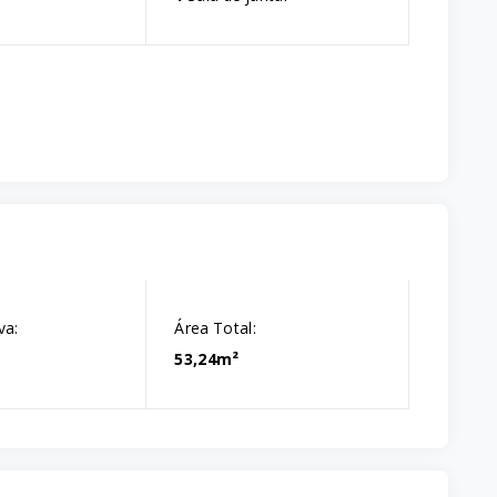
va:
Área Total:
53,24m²