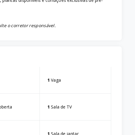
, plantas disponíveis e condições exclusivas de pré-
lte o corretor responsável.
1
Vaga
oberta
1
Sala de TV
1
Sala de jantar