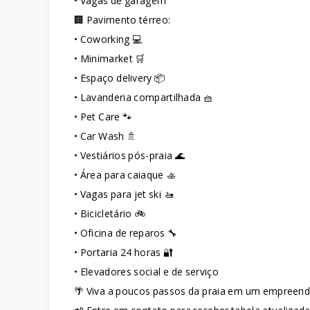
• Vagas de garagem
🏢 Pavimento térreo:
• Coworking 💻
• Minimarket 🛒
• Espaço delivery 📦
• Lavanderia compartilhada 🧺
• Pet Care 🐾
• Car Wash 🚿
• Vestiários pós-praia 🌊
• Área para caiaque 🚣
• Vagas para jet ski 🚤
• Bicicletário 🚲
• Oficina de reparos 🔧
• Portaria 24 horas 🔐
• Elevadores social e de serviço
🌴 Viva a poucos passos da praia em um empreendi