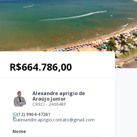
R$664.786,00
Alexandre aprigio de
Araújo junior
CRECI -
240048F
(12) 9964-47261
alexandre.aprigio.contato@gmail.com
Nome