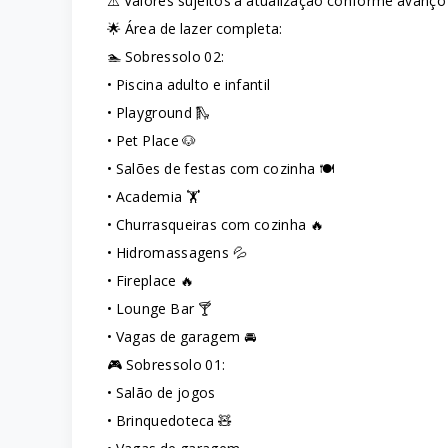
⚠️ Valores sujeitos à atualização conforme avanço 
🌟 Área de lazer completa:
🏊 Sobressolo 02:
• Piscina adulto e infantil
• Playground 🛝
• Pet Place 🐶
• Salões de festas com cozinha 🍽️
• Academia 🏋️
• Churrasqueiras com cozinha 🔥
• Hidromassagens 💦
• Fireplace 🔥
• Lounge Bar 🍸
• Vagas de garagem 🚘
🎮 Sobressolo 01:
• Salão de jogos
• Brinquedoteca 🧸