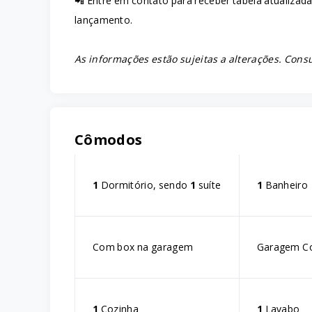
📲 Entre em contato para receber tabela atualizada
lançamento.
As informações estão sujeitas a alterações. Consu
Cômodos
1
Dormitório, sendo
1
suíte
1
Banheiro
Com box na garagem
Garagem C
1
Cozinha
1
Lavabo