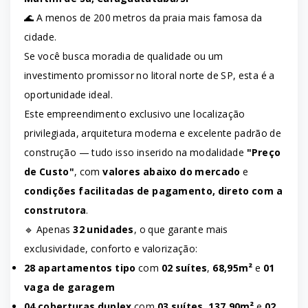
🌊 A menos de 200 metros da praia mais famosa da
cidade.
Se você busca moradia de qualidade ou um
investimento promissor no litoral norte de SP, esta é a
oportunidade ideal.
Este empreendimento exclusivo une localização
privilegiada, arquitetura moderna e excelente padrão de
construção — tudo isso inserido na modalidade
"Preço
de Custo"
, com
valores abaixo do mercado
e
condições facilitadas de pagamento, direto com a
construtora
.
🔹 Apenas
32 unidades
, o que garante mais
exclusividade, conforto e valorização:
28 apartamentos tipo
com
02 suítes
,
68,95m²
e
01
vaga de garagem
04 coberturas duplex
com
03 suítes
,
137,90m²
e
02