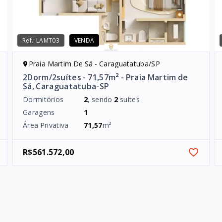
Ref.:
LAMT03
VENDA
Praia Martim De Sá - Caraguatatuba/SP
2Dorm/2suítes - 71,57m² - Praia Martim de
Sá, Caraguatatuba-SP
Dormitórios
2
, sendo
2
suítes
Garagens
1
Área Privativa
71,57
m²
R$561.572,00