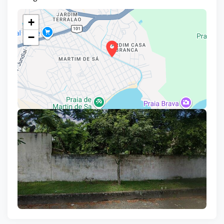
+
−
Leaflet