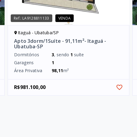
Ref.:
LA9128811133
VENDA
Itaguá - Ubatuba/SP
Apto 3dorm/1Suíte - 91,11m²- Itaguá -
Ubatuba-SP
Dormitórios
3
, sendo
1
suíte
Garagens
1
Área Privativa
98,11
m²
R$981.100,00