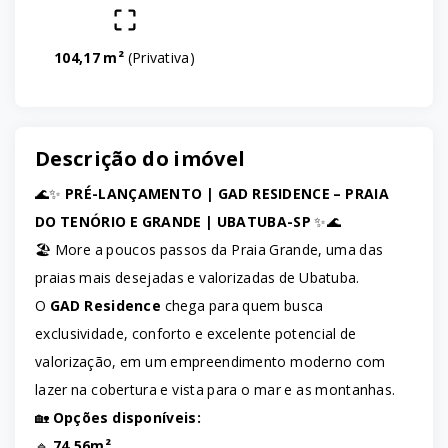
104,17 m²
(
Privativa
)
Descrição do imóvel
🌊✨
PRÉ-LANÇAMENTO | GAD RESIDENCE – PRAIA
DO TENÓRIO E GRANDE | UBATUBA-SP
✨🌊
🏖️ More a poucos passos da Praia Grande, uma das
praias mais desejadas e valorizadas de Ubatuba.
O
GAD Residence
chega para quem busca
exclusividade, conforto e excelente potencial de
valorização, em um empreendimento moderno com
lazer na cobertura e vista para o mar e as montanhas.
🏡
Opções disponíveis:
🔹
74,56m²