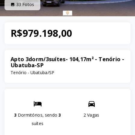
33
Fotos
R$979.198,00
Apto 3dorm/3suítes- 104,17m² - Tenório -
Ubatuba-SP
Tenório - Ubatuba/SP
3
Dormitórios, sendo
3
2 Vagas
suítes