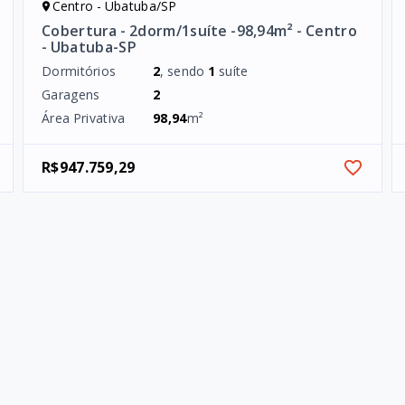
Centro - Ubatuba/SP
Cobertura - 2dorm/1suíte -98,94m² - Centro
- Ubatuba-SP
Dormitórios
2
, sendo
1
suíte
Garagens
2
Área Privativa
98,94
m²
R$947.759,29