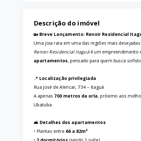
Descrição do imóvel
🏡
Breve Lançamento: Renoir Residencial Itag
Uma joia rara em uma das regiões mais desejadas do
Renoir Residencial Itaguá
é um empreendimento ex
apartamentos
, pensado para quem busca sofistic
📍
Localização privilegiada
Rua José de Alencar, 734 – Itaguá
A apenas
700 metros da orla
, próximo aos melho
Ubatuba.
🛋️
Detalhes dos apartamentos
• Plantas entre
66 a 82m²
•
2 dormitórios
(sendo 1 suíte)