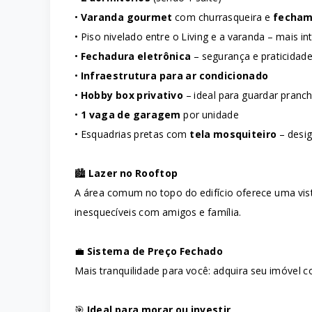
•
Varanda gourmet
com churrasqueira e
fechame
• Piso nivelado entre o Living e a varanda – mais i
•
Fechadura eletrônica
– segurança e praticidad
•
Infraestrutura para ar condicionado
•
Hobby box privativo
– ideal para guardar pranch
•
1 vaga de garagem
por unidade
• Esquadrias pretas com
tela mosquiteiro
– desig
🏙️
Lazer no Rooftop
A área comum no topo do edifício oferece uma vis
inesquecíveis com amigos e família.
💼
Sistema de Preço Fechado
Mais tranquilidade para você: adquira seu imóvel co
🎯
Ideal para morar ou investir