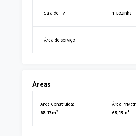
1
Sala de TV
1
Cozinha
1
Área de serviço
Áreas
Área Construída:
Área Privati
68,13m²
68,13m²