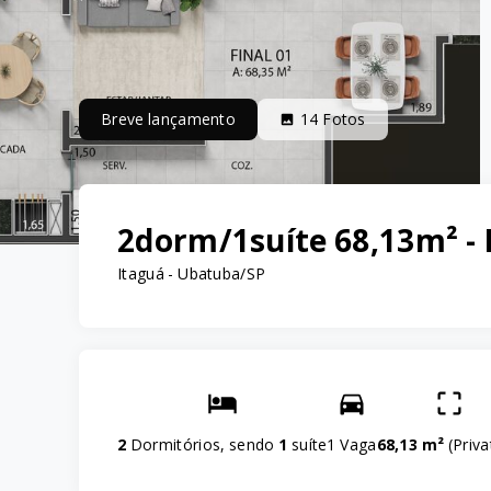
Breve lançamento
14
Fotos
2dorm/1suíte 68,13m² - 
Itaguá - Ubatuba/SP
2
Dormitórios, sendo
1
suíte
1 Vaga
68,13 m²
(
Priva