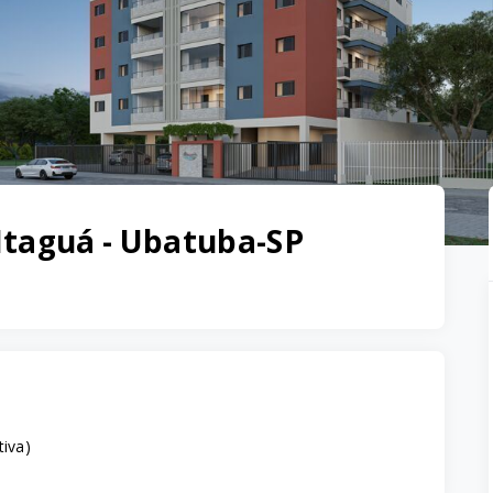
Itaguá - Ubatuba-SP
tiva
)