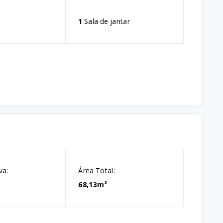
1
Sala de jantar
va:
Área Total:
68,13m²