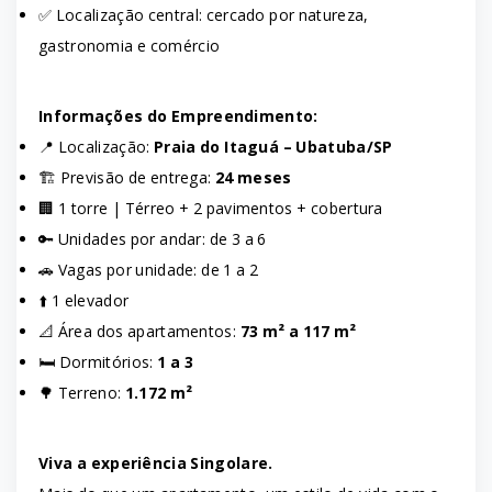
✅ Localização central: cercado por natureza,
gastronomia e comércio
Informações do Empreendimento:
📍 Localização:
Praia do Itaguá – Ubatuba/SP
🏗️ Previsão de entrega:
24 meses
🏢 1 torre | Térreo + 2 pavimentos + cobertura
🔑 Unidades por andar: de 3 a 6
🚗 Vagas por unidade: de 1 a 2
⬆️ 1 elevador
📐 Área dos apartamentos:
73 m² a 117 m²
🛏️ Dormitórios:
1 a 3
🌳 Terreno:
1.172 m²
Viva a experiência Singolare.