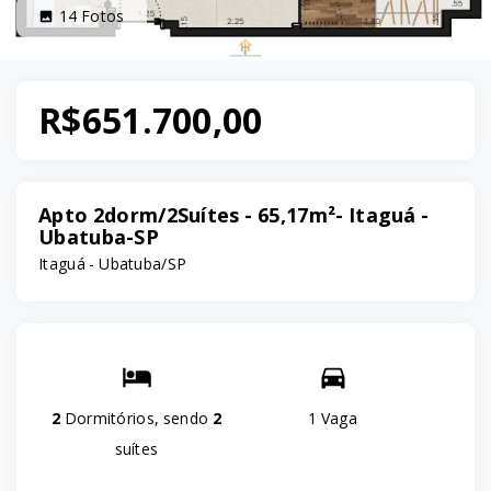
14
Fotos
R$651.700,00
Apto 2dorm/2Suítes - 65,17m²- Itaguá -
Ubatuba-SP
Itaguá - Ubatuba/SP
2
Dormitórios, sendo
2
1 Vaga
suítes