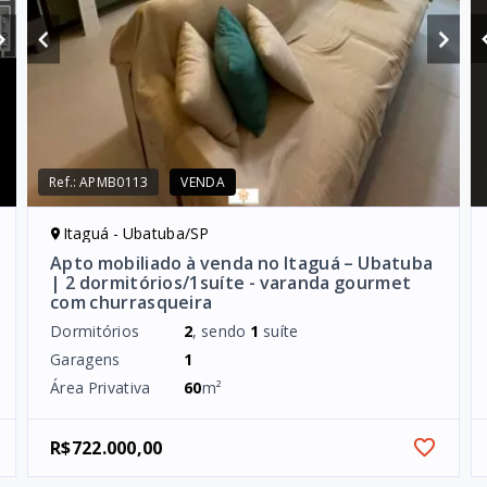
Ref.:
APMB0113
VENDA
Itaguá - Ubatuba/SP
Apto mobiliado à venda no Itaguá – Ubatuba
| 2 dormitórios/1suíte - varanda gourmet
com churrasqueira
Dormitórios
2
, sendo
1
suíte
Garagens
1
Área Privativa
60
m²
R$722.000,00