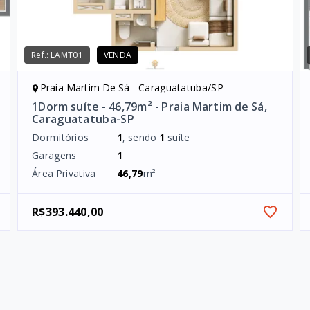
Ref.:
LAMT01
VENDA
Praia Martim De Sá - Caraguatatuba/SP
1Dorm suíte - 46,79m² - Praia Martim de Sá,
Caraguatatuba-SP
Dormitórios
1
, sendo
1
suíte
Garagens
1
Área Privativa
46,79
m²
R$393.440,00